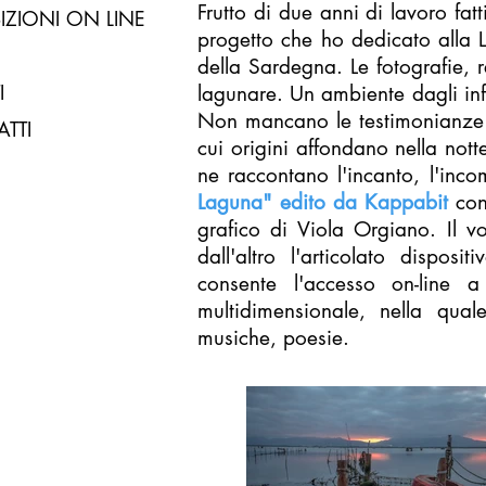
Frutto di due anni di lavoro fatt
IZIONI ON LINE
progetto che ho dedicato alla L
della Sardegna. Le fotografie, r
I
lagunare. Un ambiente dagli infi
Non mancano le testimonianze d
TTI
cui origini affondano nella not
ne raccontano l'incanto, l'inco
Laguna" edito da Kappabit
con
grafico di Viola Orgiano. Il v
dall'altro l'articolato dispos
consente l'accesso on-line a
multidimensionale, nella qua
musiche, poesie.