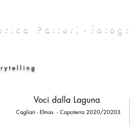
r i c a P a t t e r i - f o t o g r
 y t e l l i n g
Voci dalla Laguna
C
agliari - Elmas - Capoterra 2020/20203