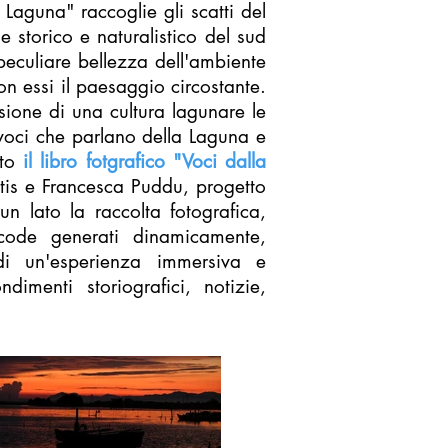
a Laguna" raccoglie gli scatti del
 storico e naturalistico del sud
 peculiare bellezza dell'ambiente
on essi il paesaggio circostante.
ione di una cultura lagunare le
 voci che parlano della Laguna e
tto
il libro fotgrafico "Voci dalla
tis e Francesca Puddu, progetto
n lato la raccolta fotografica,
QR-code generati dinamicamente,
ndi un'esperienza immersiva e
menti storiografici, notizie,