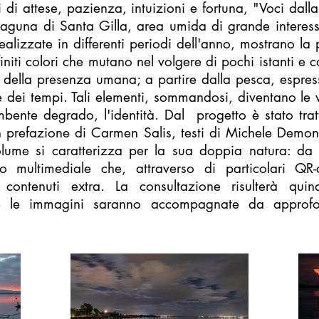
i di attese, pazienza, intuizioni e fortuna, "Voci dall
aguna di Santa Gilla, area umida di grande interesse
ealizzate in differenti periodi dell'anno, mostrano la
niti colori che mutano nel volgere di pochi istanti e c
ella presenza umana; a partire dalla pesca, espress
te dei tempi. Tali elementi, sommandosi, diventano le
mbente degrado, l'identità. Dal progetto è stato tra
 prefazione di Carmen Salis, testi di Michele Demon
olume si caratterizza per la sua doppia natura: da u
itivo multimediale che, attraverso di particolari 
 contenuti extra. La consultazione risulterà qui
le le immagini saranno accompagnate da approfondi