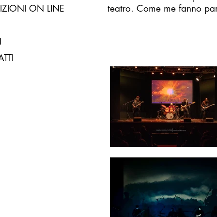
IZIONI ON LINE
teatro. Come me fanno part
I
TTI