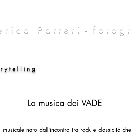
r i c a P a t t e r i - f o t o g r
 y t e l l i n g
La musica dei VADE
usicale nato dall'incontro tra rock e classicità ch