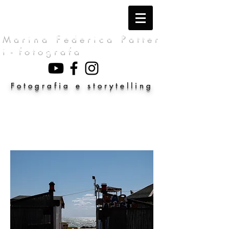
M a r i n a F e d e r i c a P a t t e r
i - f o t o g r a f a
F o t o g r a f i a e s t o r y t e l l i n g