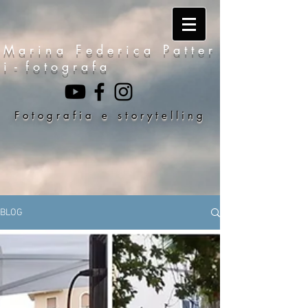
M a r i n a F e d e r i c a P a t t e r
i - f o t o g r a f a
F o t o g r a f i a e s t o r y t e l l i n g
BLOG