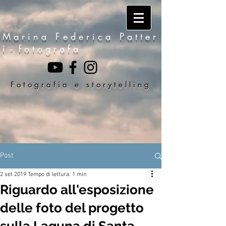
M a r i n a F e d e r i c a P a t t e r
i - f o t o g r a f a
F o t o g r a f i a e s t o r y t e l l i n g
Post
2 set 2019
Tempo di lettura: 1 min
Riguardo all'esposizione
delle foto del progetto