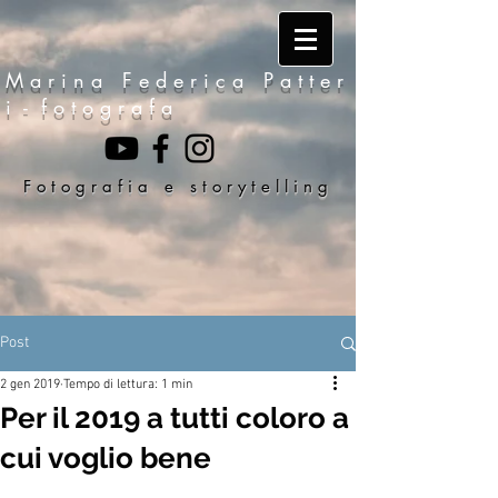
M a r i n a F e d e r i c a P a t t e r
i - f o t o g r a f a
F o t o g r a f i a e s t o r y t e l l i n g
Post
2 gen 2019
Tempo di lettura: 1 min
Per il 2019 a tutti coloro a
cui voglio bene