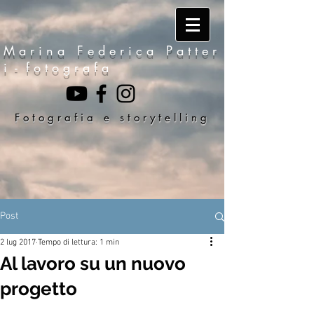
M a r i n a F e d e r i c a P a t t e r
i - f o t o g r a f a
F o t o g r a f i a e s t o r y t e l l i n g
Post
2 lug 2017
Tempo di lettura: 1 min
Al lavoro su un nuovo
progetto