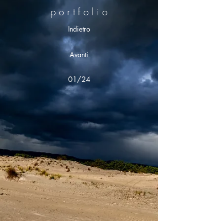
p o r t f o l i o
Indietro
Avanti
01/24